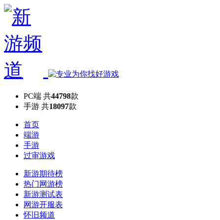
PC端
共
44798
款
手游
共
18097
款
首页
端游
手游
过审游戏
新游期待榜
热门网游榜
新游测试表
网游开服表
怀旧频道