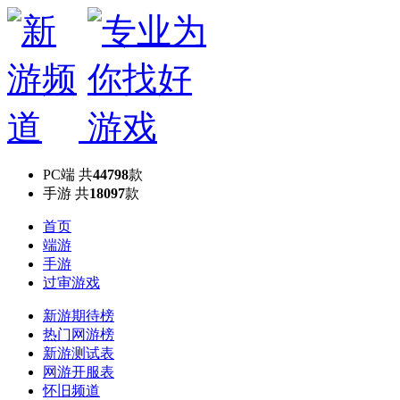
PC端
共
44798
款
手游
共
18097
款
首页
端游
手游
过审游戏
新游期待榜
热门网游榜
新游测试表
网游开服表
怀旧频道