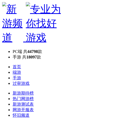
PC端
共
44798
款
手游
共
18097
款
首页
端游
手游
过审游戏
新游期待榜
热门网游榜
新游测试表
网游开服表
怀旧频道