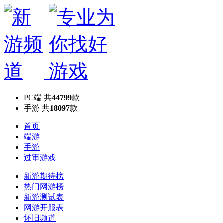
PC端
共
44799
款
手游
共
18097
款
首页
端游
手游
过审游戏
新游期待榜
热门网游榜
新游测试表
网游开服表
怀旧频道