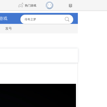
热门游戏
游戏
发号
DNF
传奇4
剑网3旗舰版
新天龙八部
自由
诛仙世界
新仙侠5