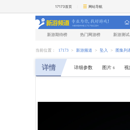
17173首页
网站导航
新游期待榜
热门网游榜
新游测试
当前位置：
17173
>
新游频道
>
坠入
>
图集列
详情
详细参数
图片
视
6