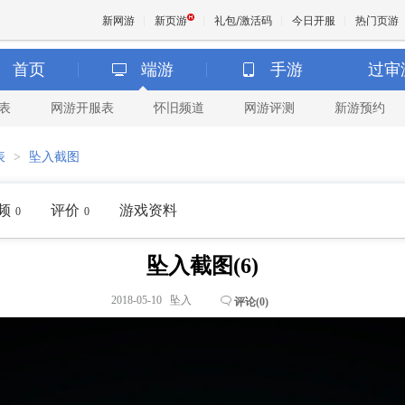
新网游
新页游
礼包/激活码
今日开服
热门页游
首页
端游
手游
过审
表
网游开服表
怀旧频道
网游评测
新游预约
魔兽
表
>
坠入截图
天堂
频
评价
游戏资料
0
0
王权与
坠入截图(6)
2018-05-10 坠入
评论(
0
)