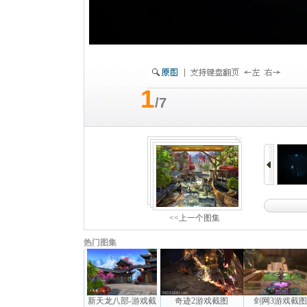
1
/7
<<上一个图集
热门图集
新天龙八部-游戏截
奇迹2游戏截图
剑网3游戏截