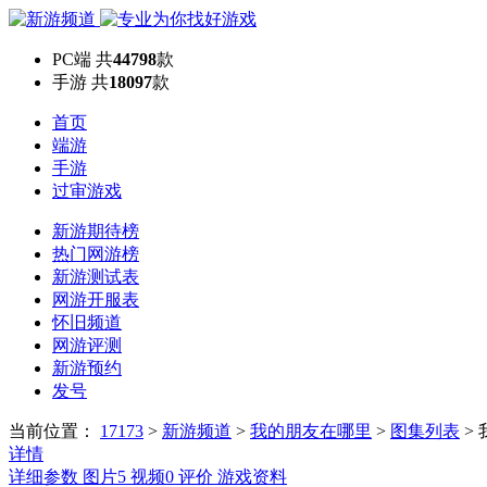
PC端
共
44798
款
手游
共
18097
款
首页
端游
手游
过审游戏
新游期待榜
热门网游榜
新游测试表
网游开服表
怀旧频道
网游评测
新游预约
发号
当前位置：
17173
>
新游频道
>
我的朋友在哪里
>
图集列表
>
详情
详细参数
图片
5
视频
0
评价
游戏资料