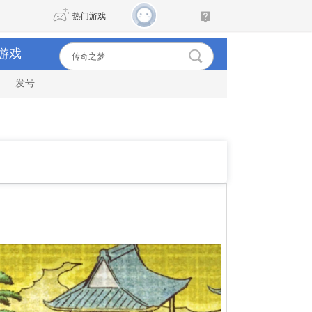
热门游戏
游戏
发号
DNF
传奇4
剑网3旗舰版
新天龙八部
自由
诛仙世界
新仙侠5