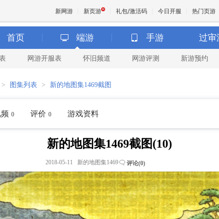
新网游
新页游
礼包/激活码
今日开服
热门页游
首页
端游
手游
过审
表
网游开服表
怀旧频道
网游评测
新游预约
魔兽
>
图集列表
>
新的地图集1469截图
天堂
视频
评价
游戏资料
0
0
王权与
新的地图集1469截图(10)
2018-05-11 新的地图集1469
评论(
0
)