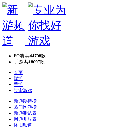
PC端
共
44798
款
手游
共
18097
款
首页
端游
手游
过审游戏
新游期待榜
热门网游榜
新游测试表
网游开服表
怀旧频道