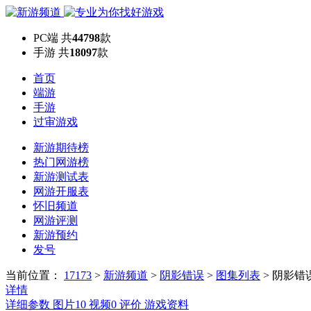
PC端
共
44798
款
手游
共
18097
款
首页
端游
手游
过审游戏
新游期待榜
热门网游榜
新游测试表
网游开服表
怀旧频道
网游评测
新游预约
发号
当前位置：
17173
>
新游频道
>
阴影错误
>
图集列表
>
阴影错
详情
详细参数
图片
10
视频
0
评价
游戏资料