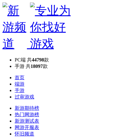
PC端
共
44798
款
手游
共
18097
款
首页
端游
手游
过审游戏
新游期待榜
热门网游榜
新游测试表
网游开服表
怀旧频道