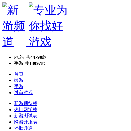
PC端
共
44798
款
手游
共
18097
款
首页
端游
手游
过审游戏
新游期待榜
热门网游榜
新游测试表
网游开服表
怀旧频道