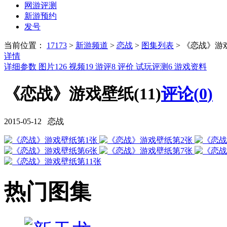
网游评测
新游预约
发号
当前位置：
17173
>
新游频道
>
恋战
>
图集列表
>
《恋战》游
详情
详细参数
图片
126
视频
19
游评
8
评价
试玩评测
6
游戏资料
《恋战》游戏壁纸(11)
评论(
0
)
2015-05-12 恋战
热门图集