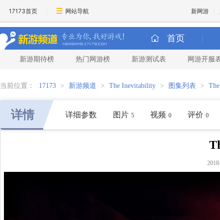
17173首页
网站导航
新网游
首页
新游期待榜
热门网游榜
新游测试表
网游开服
当前位置：
17173
>
新游频道
>
The Inevitability
>
图集列表
>
The
详情
详细参数
图片
视频
评价
5
0
0
T
2018-