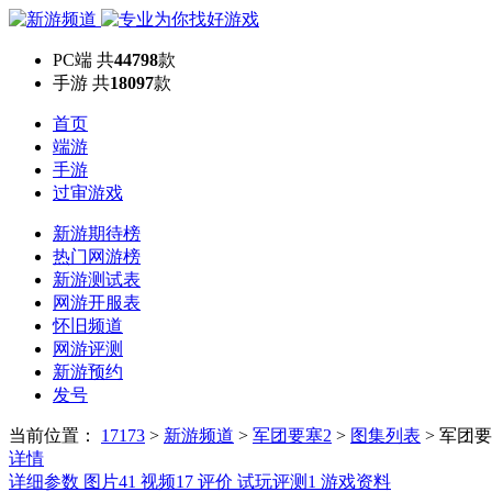
PC端
共
44798
款
手游
共
18097
款
首页
端游
手游
过审游戏
新游期待榜
热门网游榜
新游测试表
网游开服表
怀旧频道
网游评测
新游预约
发号
当前位置：
17173
>
新游频道
>
军团要塞2
>
图集列表
>
军团要
详情
详细参数
图片
41
视频
17
评价
试玩评测
1
游戏资料