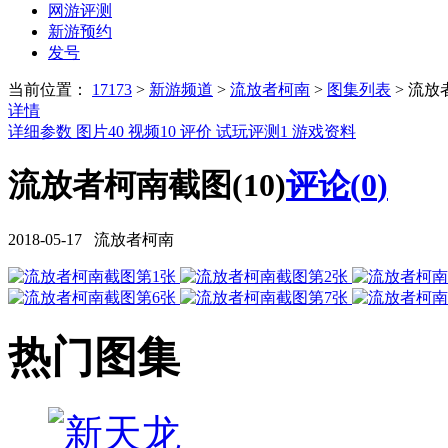
网游评测
新游预约
发号
当前位置：
17173
>
新游频道
>
流放者柯南
>
图集列表
>
流放
详情
详细参数
图片
40
视频
10
评价
试玩评测
1
游戏资料
流放者柯南截图(10)
评论(
0
)
2018-05-17 流放者柯南
热门图集