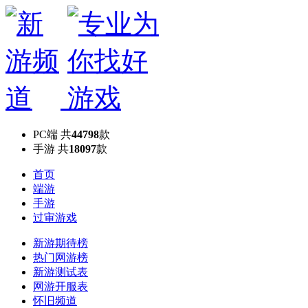
PC端
共
44798
款
手游
共
18097
款
首页
端游
手游
过审游戏
新游期待榜
热门网游榜
新游测试表
网游开服表
怀旧频道