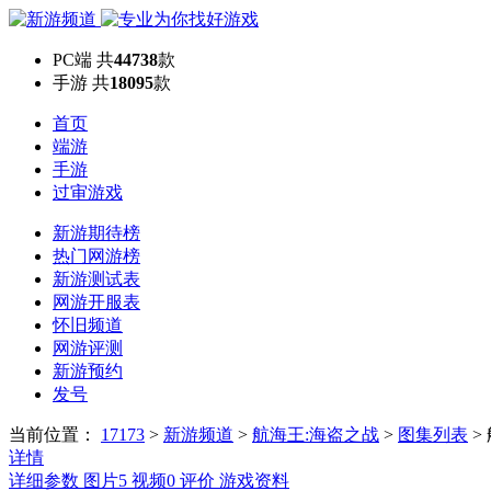
PC端
共
44738
款
手游
共
18095
款
首页
端游
手游
过审游戏
新游期待榜
热门网游榜
新游测试表
网游开服表
怀旧频道
网游评测
新游预约
发号
当前位置：
17173
>
新游频道
>
航海王:海盗之战
>
图集列表
>
详情
详细参数
图片
5
视频
0
评价
游戏资料