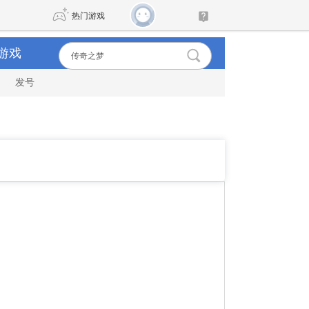
热门游戏
游戏
发号
DNF
传奇4
剑网3旗舰版
新天龙八部
自由
诛仙世界
新仙侠5