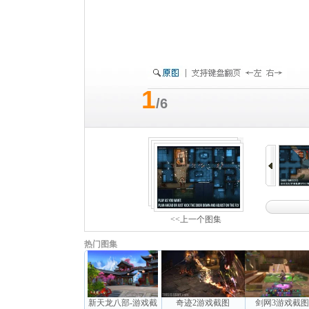
1
/6
<<上一个图集
热门图集
新天龙八部-游戏截
奇迹2游戏截图
剑网3游戏截