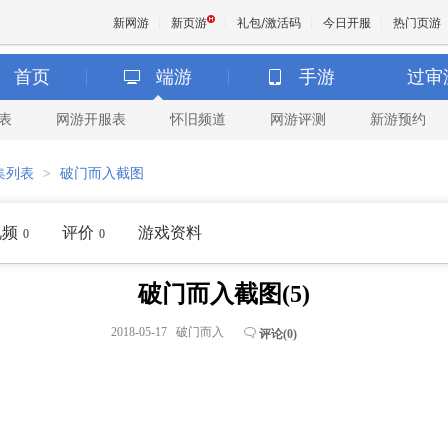
新网游
新页游
礼包/激活码
今日开服
热门页游
首页
端游
手游
过审
表
网游开服表
怀旧频道
网游评测
新游预约
魔兽
集列表
>
破门而入截图
天堂
视频
评价
游戏资料
0
0
王权与
破门而入截图(5)
2018-05-17 破门而入
评论(
0
)