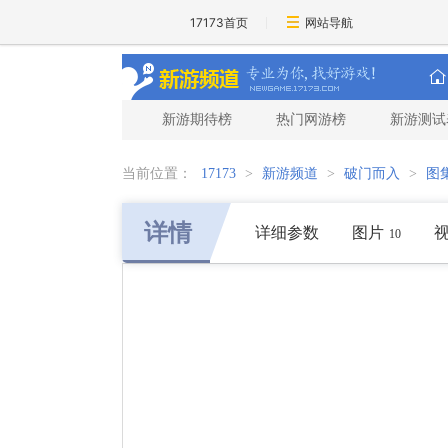
17173首页
网站导航
新游期待榜
热门网游榜
新游测试
当前位置：
17173
>
新游频道
>
破门而入
>
图
详情
详细参数
图片
10