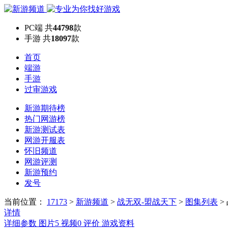
PC端
共
44798
款
手游
共
18097
款
首页
端游
手游
过审游戏
新游期待榜
热门网游榜
新游测试表
网游开服表
怀旧频道
网游评测
新游预约
发号
当前位置：
17173
>
新游频道
>
战无双-盟战天下
>
图集列表
>
详情
详细参数
图片
5
视频
0
评价
游戏资料