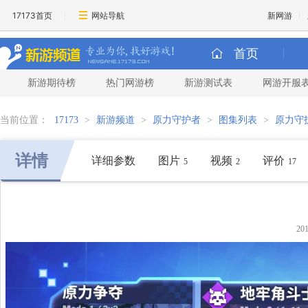
17173首页
网站导航
新网游
首页
新游期待榜
热门网游榜
新游测试表
网游开服
当前位置：
17173
>
新游频道
>
原力守护者
>
图集列表
>
原力守
详情
详细参数
图片
视频
评价
5
2
17
20