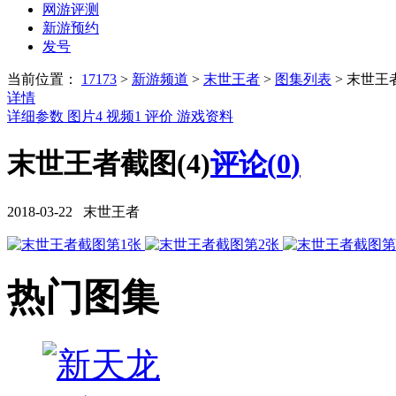
网游评测
新游预约
发号
当前位置：
17173
>
新游频道
>
末世王者
>
图集列表
>
末世王
详情
详细参数
图片
4
视频
1
评价
游戏资料
末世王者截图(4)
评论(
0
)
2018-03-22 末世王者
热门图集