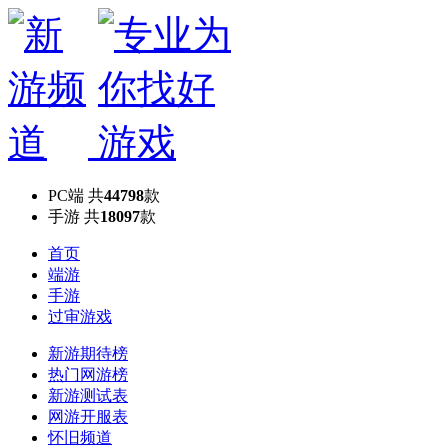
PC端
共
44798
款
手游
共
18097
款
首页
端游
手游
过审游戏
新游期待榜
热门网游榜
新游测试表
网游开服表
怀旧频道