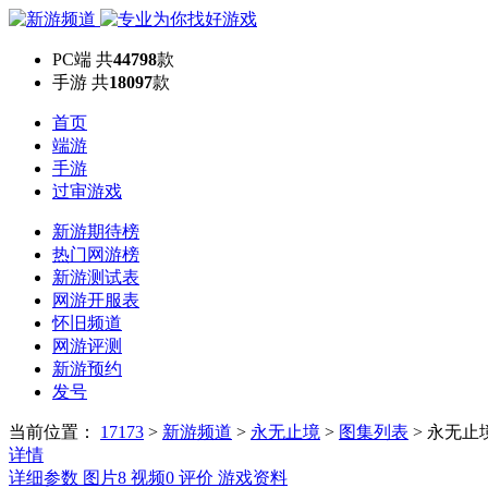
PC端
共
44798
款
手游
共
18097
款
首页
端游
手游
过审游戏
新游期待榜
热门网游榜
新游测试表
网游开服表
怀旧频道
网游评测
新游预约
发号
当前位置：
17173
>
新游频道
>
永无止境
>
图集列表
>
永无止
详情
详细参数
图片
8
视频
0
评价
游戏资料