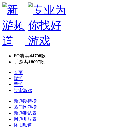
PC端
共
44798
款
手游
共
18097
款
首页
端游
手游
过审游戏
新游期待榜
热门网游榜
新游测试表
网游开服表
怀旧频道