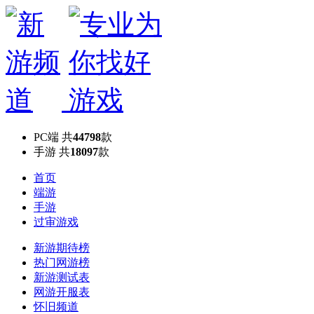
PC端
共
44798
款
手游
共
18097
款
首页
端游
手游
过审游戏
新游期待榜
热门网游榜
新游测试表
网游开服表
怀旧频道