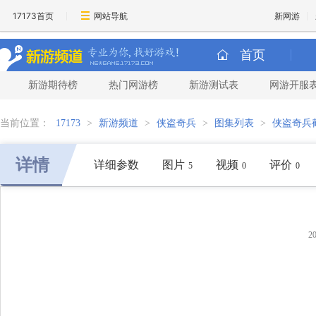
17173首页
网站导航
新网游
首页
新游期待榜
热门网游榜
新游测试表
网游开服
当前位置：
17173
>
新游频道
>
侠盗奇兵
>
图集列表
>
侠盗奇兵
详情
详细参数
图片
视频
评价
5
0
0
2