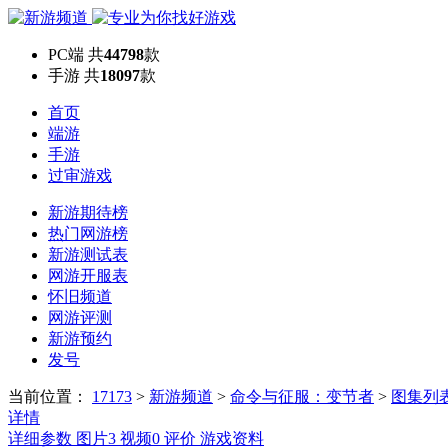
PC端
共
44798
款
手游
共
18097
款
首页
端游
手游
过审游戏
新游期待榜
热门网游榜
新游测试表
网游开服表
怀旧频道
网游评测
新游预约
发号
当前位置：
17173
>
新游频道
>
命令与征服：变节者
>
图集列
详情
详细参数
图片
3
视频
0
评价
游戏资料