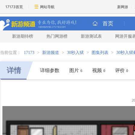
17173首页
网站导航
新网游
首页
新游期待榜
热门网游榜
新游测试表
网游开服
当前位置：
17173
>
新游频道
>
30秒入狱
>
图集列表
>
30秒入狱
详情
详细参数
图片
视频
评价
6
0
0
2