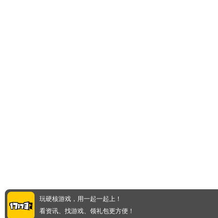
玩硬核游戏，用一起一起上！
看资讯、找游戏、领礼包更方便！