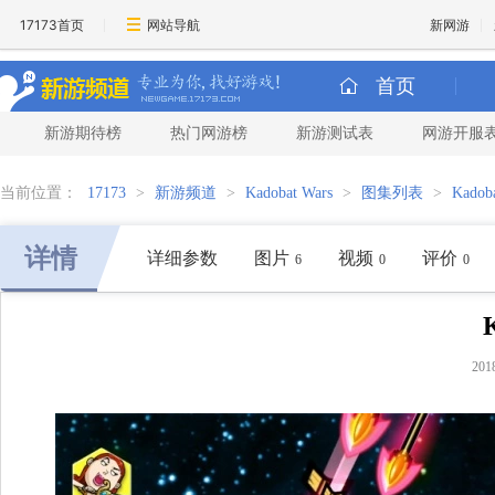
17173首页
网站导航
新网游
首页
新游期待榜
热门网游榜
新游测试表
网游开服
当前位置：
17173
>
新游频道
>
Kadobat Wars
>
图集列表
>
Kadob
详情
详细参数
图片
视频
评价
6
0
0
201