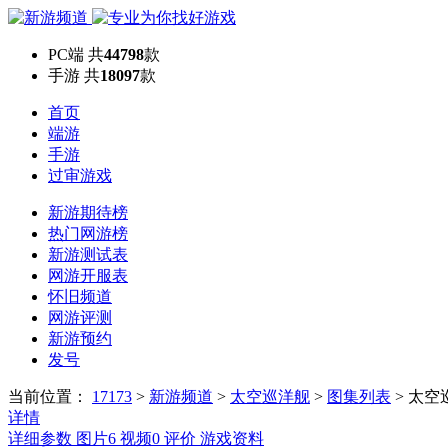
PC端
共
44798
款
手游
共
18097
款
首页
端游
手游
过审游戏
新游期待榜
热门网游榜
新游测试表
网游开服表
怀旧频道
网游评测
新游预约
发号
当前位置：
17173
>
新游频道
>
太空巡洋舰
>
图集列表
>
太空
详情
详细参数
图片
6
视频
0
评价
游戏资料