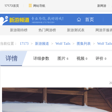
17173首页
网站导航
新网游
首页
新游期待榜
热门网游榜
新游测试表
网游开服
当前位置：
17173
>
新游频道
>
Wolf Tails
>
图集列表
>
Wolf Tai
详情
详细参数
图片
视频
评价
6
0
0
20