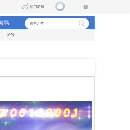
热门游戏
游戏
发号
DNF
传奇4
剑网3旗舰版
新天龙八部
自由
诛仙世界
新仙侠5