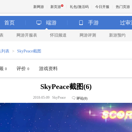
新网游
新页游
礼包/激活码
今日开服
热门页游
首页
端游
手游
过审
表
网游开服表
怀旧频道
网游评测
新游预约
魔兽
集列表
>
SkyPeace截图
天堂
频
评价
游戏资料
0
0
王权与
SkyPeace截图(6)
2018-05-09 SkyPeace
评论(
0
)