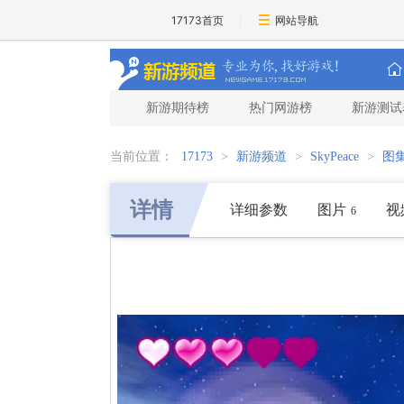
17173首页
网站导航
新游期待榜
热门网游榜
新游测试
当前位置：
17173
>
新游频道
>
SkyPeace
>
图
详情
详细参数
图片
视
6