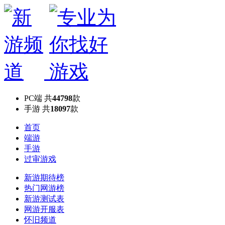
PC端
共
44798
款
手游
共
18097
款
首页
端游
手游
过审游戏
新游期待榜
热门网游榜
新游测试表
网游开服表
怀旧频道