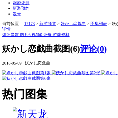
网游评测
新游预约
发号
当前位置：
17173
>
新游频道
>
妖かし恋戯曲
>
图集列表
>
妖
详情
详细参数
图片
6
视频
0
评价
游戏资料
妖かし恋戯曲截图(6)
评论(
0
)
2018-05-09 妖かし恋戯曲
热门图集