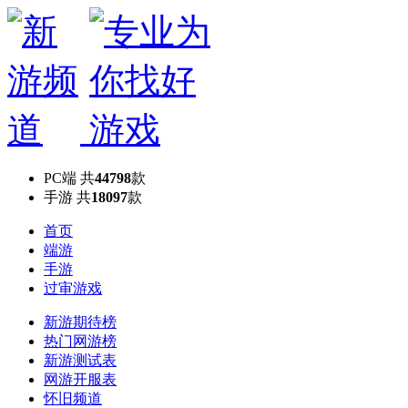
PC端
共
44798
款
手游
共
18097
款
首页
端游
手游
过审游戏
新游期待榜
热门网游榜
新游测试表
网游开服表
怀旧频道