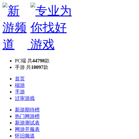
PC端
共
44798
款
手游
共
18097
款
首页
端游
手游
过审游戏
新游期待榜
热门网游榜
新游测试表
网游开服表
怀旧频道