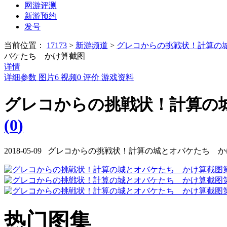
网游评测
新游预约
发号
当前位置：
17173
>
新游频道
>
グレコからの挑戦状！計算の
バケたち かけ算截图
详情
详细参数
图片
6
视频
0
评价
游戏资料
グレコからの挑戦状！計算の城
(
0
)
2018-05-09 グレコからの挑戦状！計算の城とオバケたち 
热门图集