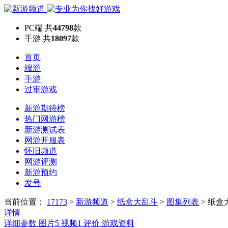
PC端
共
44798
款
手游
共
18097
款
首页
端游
手游
过审游戏
新游期待榜
热门网游榜
新游测试表
网游开服表
怀旧频道
网游评测
新游预约
发号
当前位置：
17173
>
新游频道
>
纸盒大乱斗
>
图集列表
>
纸盒
详情
详细参数
图片
5
视频
1
评价
游戏资料