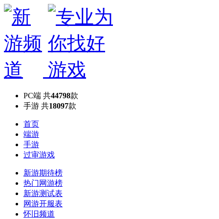
PC端
共
44798
款
手游
共
18097
款
首页
端游
手游
过审游戏
新游期待榜
热门网游榜
新游测试表
网游开服表
怀旧频道