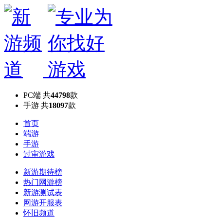
PC端
共
44798
款
手游
共
18097
款
首页
端游
手游
过审游戏
新游期待榜
热门网游榜
新游测试表
网游开服表
怀旧频道