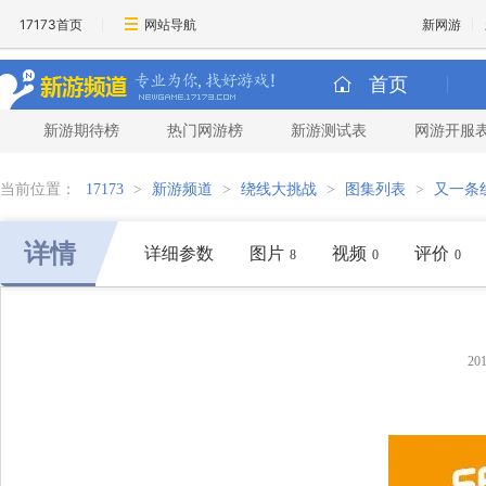
17173首页
网站导航
新网游
首页
新游期待榜
热门网游榜
新游测试表
网游开服
当前位置：
17173
>
新游频道
>
绕线大挑战
>
图集列表
>
又一条
详情
详细参数
图片
视频
评价
8
0
0
20