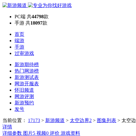
PC端
共
44798
款
手游
共
18097
款
首页
端游
手游
过审游戏
新游期待榜
热门网游榜
新游测试表
网游开服表
怀旧频道
网游评测
新游预约
发号
当前位置：
17173
>
新游频道
>
太空边界2
>
图集列表
>
太空边
详情
详细参数
图片
5
视频
0
评价
游戏资料