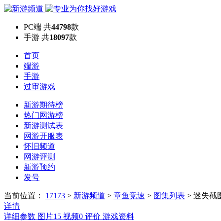
PC端
共
44798
款
手游
共
18097
款
首页
端游
手游
过审游戏
新游期待榜
热门网游榜
新游测试表
网游开服表
怀旧频道
网游评测
新游预约
发号
当前位置：
17173
>
新游频道
>
章鱼竞速
>
图集列表
>
迷失截
详情
详细参数
图片
15
视频
0
评价
游戏资料