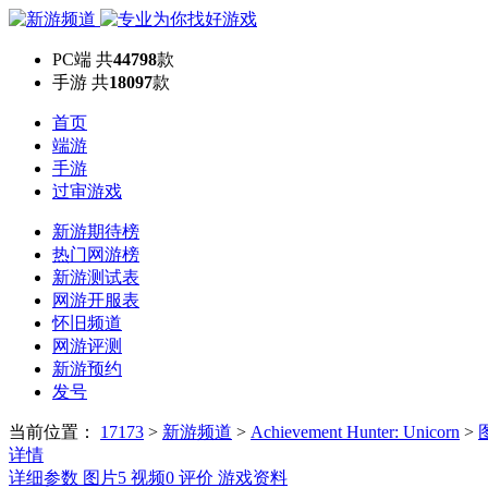
PC端
共
44798
款
手游
共
18097
款
首页
端游
手游
过审游戏
新游期待榜
热门网游榜
新游测试表
网游开服表
怀旧频道
网游评测
新游预约
发号
当前位置：
17173
>
新游频道
>
Achievement Hunter: Unicorn
>
详情
详细参数
图片
5
视频
0
评价
游戏资料