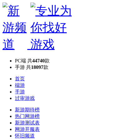
PC端
共
44740
款
手游
共
18097
款
首页
端游
手游
过审游戏
新游期待榜
热门网游榜
新游测试表
网游开服表
怀旧频道