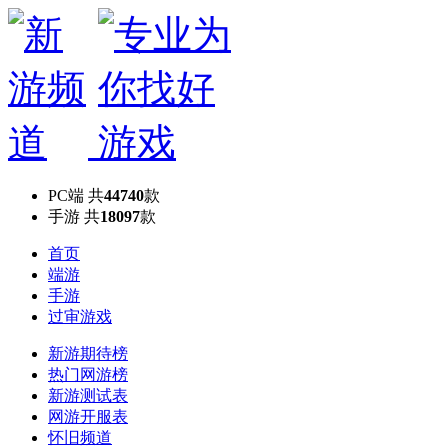
PC端
共
44740
款
手游
共
18097
款
首页
端游
手游
过审游戏
新游期待榜
热门网游榜
新游测试表
网游开服表
怀旧频道