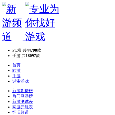
PC端
共
44798
款
手游
共
18097
款
首页
端游
手游
过审游戏
新游期待榜
热门网游榜
新游测试表
网游开服表
怀旧频道