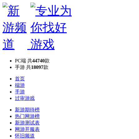
PC端
共
44740
款
手游
共
18097
款
首页
端游
手游
过审游戏
新游期待榜
热门网游榜
新游测试表
网游开服表
怀旧频道