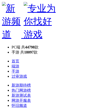
PC端
共
44798
款
手游
共
18097
款
首页
端游
手游
过审游戏
新游期待榜
热门网游榜
新游测试表
网游开服表
怀旧频道