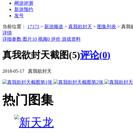
网游评测
新游预约
发号
当前位置：
17173
>
新游频道
>
真我欲封天
>
图集列表
>
真我
详情
详细参数
图片
10
视频
0
评价
游戏资料
真我欲封天截图(5)
评论(
0
)
2018-05-17 真我欲封天
热门图集