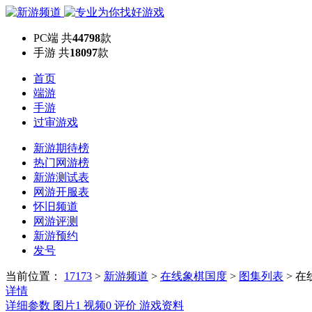
PC端
共
44798
款
手游
共
18097
款
首页
端游
手游
过审游戏
新游期待榜
热门网游榜
新游测试表
网游开服表
怀旧频道
网游评测
新游预约
发号
当前位置：
17173
>
新游频道
>
在线象棋国度
>
图集列表
>
在
详情
详细参数
图片
1
视频
0
评价
游戏资料