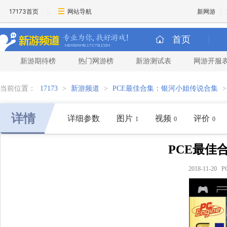
17173首页
网站导航
新网游
首页
新游期待榜
热门网游榜
新游测试表
网游开服
当前位置：
17173
>
新游频道
>
PCE最佳合集：银河小姐传说合集
详情
详细参数
图片
视频
评价
1
0
0
PCE最佳
2018-11-