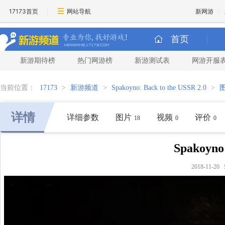
17173首页
网站导航
新网游
首页
新游期待榜
热门网游榜
新游测试表
网游开服
当前位置：
17173
>
新游频道
>
Spakoyno: Back to the USSR 2.0
>
详情
详细参数
图片
视频
评价
18
0
0
Spakoyno
2018-11-20 S