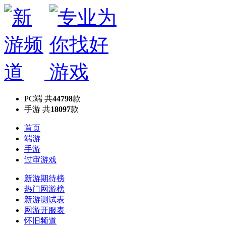
PC端
共
44798
款
手游
共
18097
款
首页
端游
手游
过审游戏
新游期待榜
热门网游榜
新游测试表
网游开服表
怀旧频道