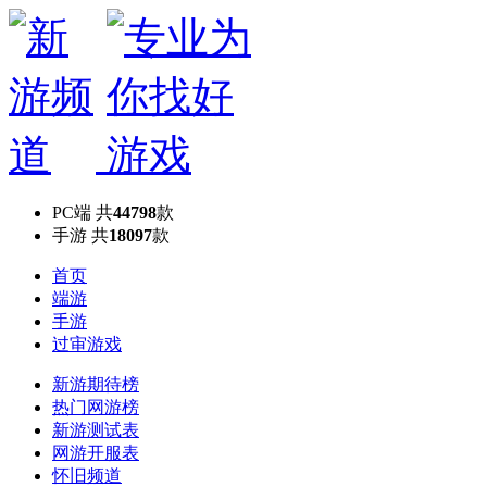
PC端
共
44798
款
手游
共
18097
款
首页
端游
手游
过审游戏
新游期待榜
热门网游榜
新游测试表
网游开服表
怀旧频道