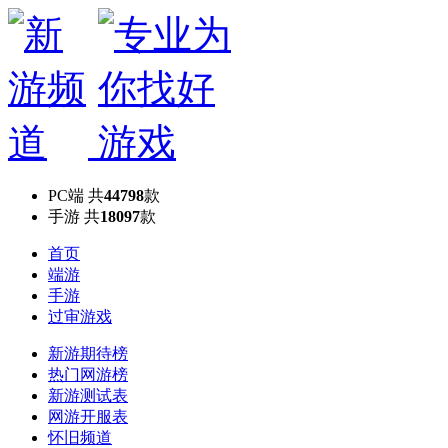
PC端
共
44798
款
手游
共
18097
款
首页
端游
手游
过审游戏
新游期待榜
热门网游榜
新游测试表
网游开服表
怀旧频道